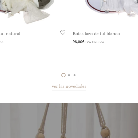
es acuarelas
Sneaker organza con flores
108,00
€
ido
IVA Incluido
ver las novedades