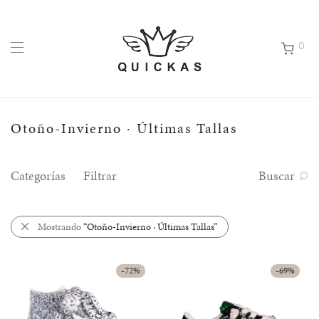
0
Otoño-Invierno · Últimas Tallas
Categorías
Filtrar
Buscar
Mostrando
“Otoño-Invierno · Últimas Tallas”
-
72
%
-
69
%