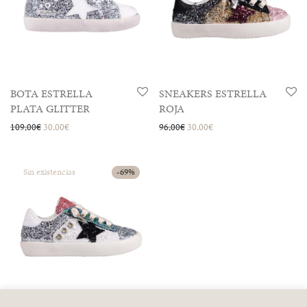
BOTA ESTRELLA
SNEAKERS ESTRELLA
PLATA GLITTER
ROJA
El precio original era: 109,00€.
El precio actual es: 30,00€.
El precio original era: 96,00€.
El precio actual es: 30,00
109,00
€
30,00
€
96,00
€
30,00
€
-
69
%