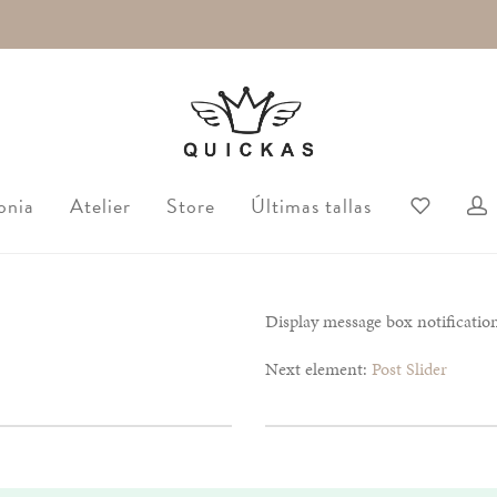
onia
Atelier
Store
Últimas tallas
Display message box notification
Next element:
Post Slider