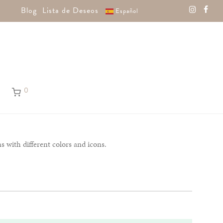
Blog
Lista de Deseos
Español
0
s with different colors and icons.